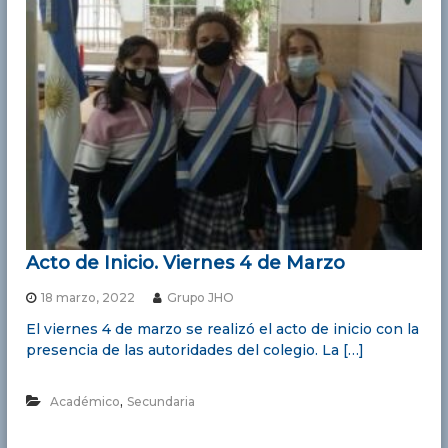
a
S
a
n
t
í
s
i
m
a
d
Acto de Inicio. Viernes 4 de Marzo
e
l
18 marzo, 2022
Grupo JHO
a
El viernes 4 de marzo se realizó el acto de inicio con la
L
presencia de las autoridades del colegio. La […]
u
z
,
Académico
Secundaria