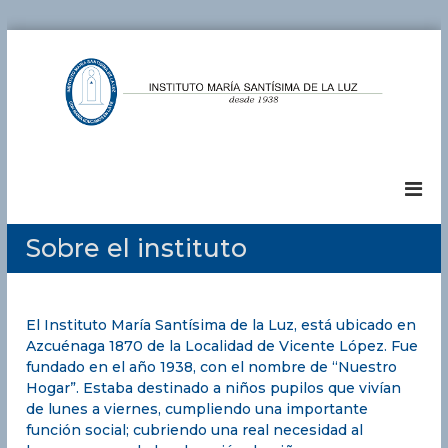
S
a
l
t
a
I
G
r
r
a
n
u
l
s
p
c
t
o
o
E
i
Sobre el instituto
n
d
t
u
t
u
c
e
a
t
n
t
El Instituto María Santísima de la Luz, está ubicado en
i
o
i
Azcuénaga 1870 de la Localidad de Vicente López. Fue
d
M
v
fundado en el año 1938, con el nombre de “Nuestro
o
o
a
Hogar”. Estaba destinado a niños pupilos que vivían
J
r
de lunes a viernes, cumpliendo una importante
H
función social; cubriendo una real necesidad al
í
O