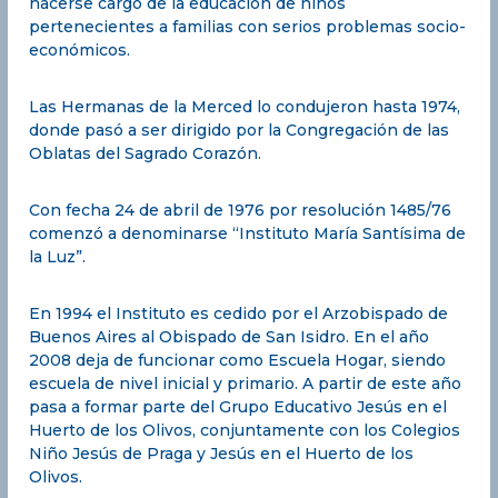
hacerse cargo de la educación de niños
a
pertenecientes a familias con serios problemas socio-
S
económicos.
a
n
Las Hermanas de la Merced lo condujeron hasta 1974,
t
donde pasó a ser dirigido por la Congregación de las
í
Oblatas del Sagrado Corazón.
s
i
Con fecha 24 de abril de 1976 por resolución 1485/76
m
comenzó a denominarse “Instituto María Santísima de
a
la Luz”.
d
e
En 1994 el Instituto es cedido por el Arzobispado de
l
Buenos Aires al Obispado de San Isidro. En el año
a
2008 deja de funcionar como Escuela Hogar, siendo
L
escuela de nivel inicial y primario. A partir de este año
pasa a formar parte del Grupo Educativo Jesús en el
u
Huerto de los Olivos, conjuntamente con los Colegios
z
Niño Jesús de Praga y Jesús en el Huerto de los
Olivos.