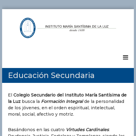
S
a
l
t
a
I
G
r
r
a
n
u
l
s
p
c
t
o
o
E
i
Educación Secundaria
n
d
t
u
t
u
c
e
a
t
El
Colegio Secundario del Instituto María Santísima de
n
t
la Luz
busca la
Formación Integral
de la personalidad
i
o
i
de los jóvenes, en el orden espiritual, intelectual,
d
M
v
moral, social, afectivo y motriz.
o
o
a
J
r
H
Basándonos en las cuatro
Virtudes Cardinales
:
í
O
Prudencia, Justicia, Fortaleza y Templanza, siendo las