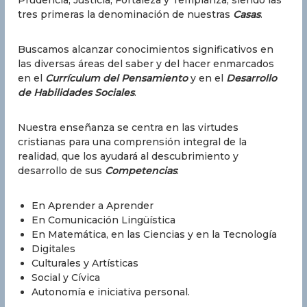
a
tres primeras la denominación de nuestras
Casas
.
S
a
Buscamos alcanzar conocimientos significativos en
n
las diversas áreas del saber y del hacer enmarcados
t
en el
Currículum del Pensamien
to
y en el
Desarrollo
í
de Habilidades Sociales
.
s
i
Nuestra enseñanza se centra en las virtudes
m
cristianas para una comprensión integral de la
a
realidad, que los ayudará al descubrimiento y
d
desarrollo de sus
Competencias
:
e
l
En Aprender a Aprender
a
En Comunicación Lingüística
En Matemática, en las Ciencias y en la Tecnología
L
Digitales
u
Culturales y Artísticas
z
Social y Cívica
Autonomía e iniciativa personal.